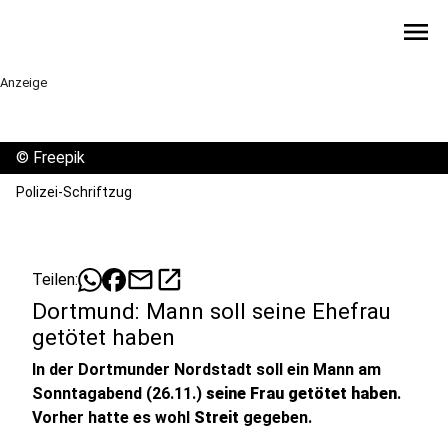
menu
Anzeige
©
Freepik
Polizei-Schriftzug
mail
open_in_new
Teilen:
Dortmund: Mann soll seine Ehefrau
getötet haben
In der Dortmunder Nordstadt soll ein Mann am
Sonntagabend (26.11.)
seine Frau getötet haben
.
Vorher hatte es wohl
Streit
gegeben.