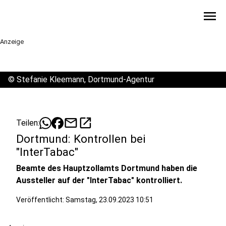
menu
Anzeige
©
Stefanie Kleemann, Dortmund-Agentur
mail
open_in_new
Teilen:
Dortmund: Kontrollen bei
"InterTabac"
Beamte des Hauptzollamts Dortmund haben die
Aussteller auf der "InterTabac" kontrolliert.
Veröffentlicht:
Samstag, 23.09.2023 10:51