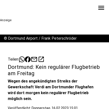
menu
Anzeige
©
Dortmund Airport / Frank Peterschröder
mail
open_in_new
Teilen:
Dortmund: Kein regulärer Flugbetrieb
am Freitag
Wegen des angekündigten Streiks der
Gewerkschaft Verdi am Dortmunder Flughafen
wird dort morgen kein regulärer Flugbetrieb
möglich sein.
Veröffentlicht:
Donnerstag, 16.02.2023 15:01