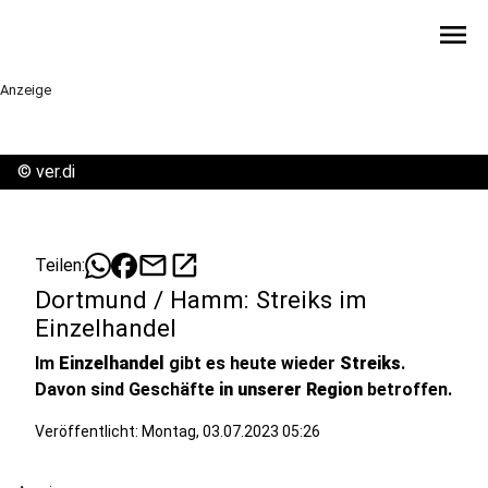
menu
Anzeige
©
ver.di
mail
open_in_new
Teilen:
Dortmund / Hamm: Streiks im
Einzelhandel
Im
Einzelhandel
gibt es heute wieder
Streiks
.
Davon sind Geschäfte
in unserer Region
betroffen.
Veröffentlicht:
Montag, 03.07.2023 05:26