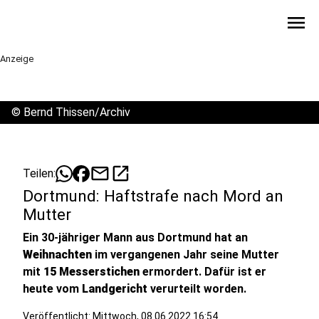
menu
Anzeige
©
Bernd Thissen/Archiv
mail
open_in_new
Teilen:
Dortmund: Haftstrafe nach Mord an
Mutter
Ein 30-jähriger Mann aus Dortmund hat an
Weihnachten
im vergangenen Jahr seine Mutter
mit
15 Messerstichen
ermordert. Dafür ist er
heute vom
Landgericht
verurteilt worden.
Veröffentlicht:
Mittwoch, 08.06.2022 16:54