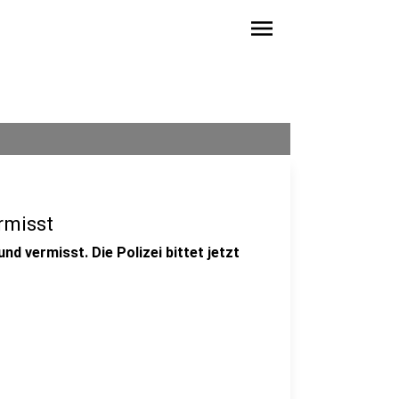
menu
rmisst
d vermisst. Die Polizei bittet jetzt