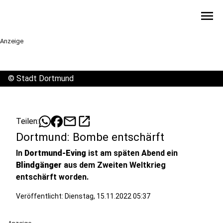
menu
Anzeige
©
Stadt Dortmund
mail
open_in_new
Teilen:
Dortmund: Bombe entschärft
In
Dortmund-Eving
ist am späten Abend ein
Blindgänger
aus dem Zweiten Weltkrieg
entschärft worden.
Veröffentlicht:
Dienstag, 15.11.2022 05:37