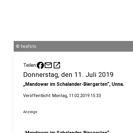
©
twafoto
mail
open_in_new
Teilen:
Donnerstag, den 11. Juli 2019
„Mandowar im Schalander-Biergarten“, Unna.
Veröffentlicht:
Montag, 11.02.2019 15:33
Anzeige
„Mandowar im Schalander-Biergarten“