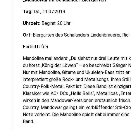
Tag:
Do., 11.07.2019
Uhrzeit:
Beginn: 20 Uhr
Ort:
Biergarten des Schalanders Lindenbrauerei, Ri
Eintritt:
frei
Mandoline mal anders: „Du siehst nur drei Leute mit 
du hörst ‚König der Löwen‘“ – so beschreibt Sänger
Nur mit Mandoline, Gitarre und Ukulelen-Bass tritt e
interpretiert große Rock- und Metalsongs. Ihren Stil
Country-Folk-Metal. Fakt ist: Diese Band ist einzigar
Klassiker wie AC/ DCs „Hells Bells“, Metallicas „Ent
wirken in den Mandowar-Versionen erstaunlich frisch
Country. Mandowar gelingt ein verblüffender Stil-Cr
Note verleiht. Die Mandoline spielt dabei immer ein
Band.