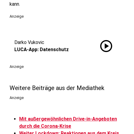
kann.
Anzeige
play_circle
Darko Vukovic
LUCA-App: Datenschutz
Anzeige
Weitere Beiträge aus der Mediathek
Anzeige
Mit außergewöhnlichen Drive-in-Angeboten
durch die Corona-Krise
Weiter Lockdown: Reaktionen aus dem Kreis