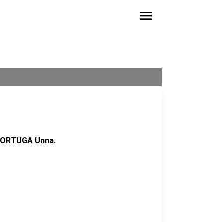
menu
 TORTUGA Unna.