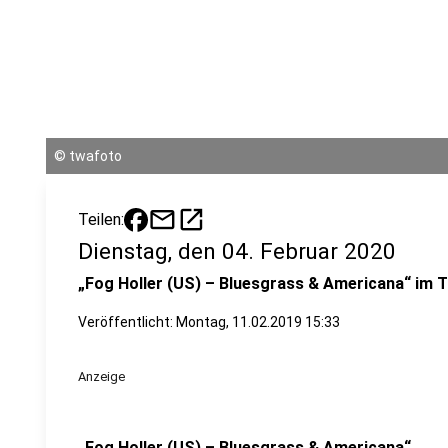
©
twafoto
mail
open_in_new
Teilen:
Dienstag, den 04. Februar 2020
„Fog Holler (US) – Bluesgrass & Americana“ im
Veröffentlicht:
Montag, 11.02.2019 15:33
Anzeige
„Fog Holler (US) – Bluesgrass & Americana“