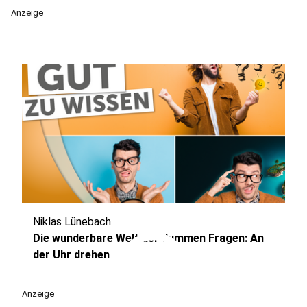
Anzeige
Niklas Lünebach
play_circle
Die wunderbare Welt der dummen Fragen: An
der Uhr drehen
Anzeige