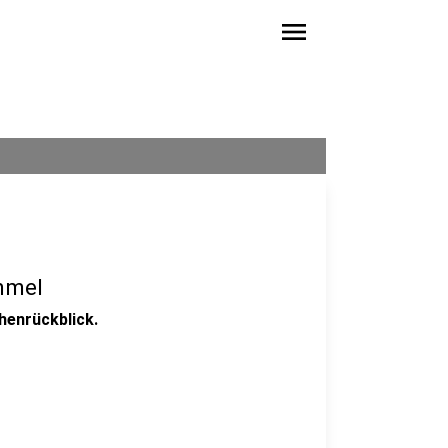
menu
mmel
henrückblick.