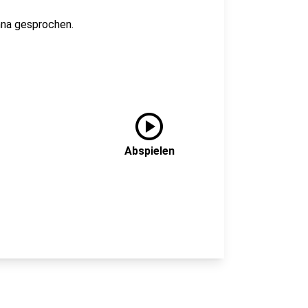
nna gesprochen.
play_circle
Abspielen