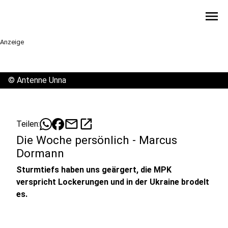
menu
Anzeige
©
Antenne Unna
mail
open_in_new
Teilen:
Die Woche persönlich - Marcus
Dormann
Sturmtiefs haben uns geärgert, die MPK
verspricht Lockerungen und in der Ukraine brodelt
es.