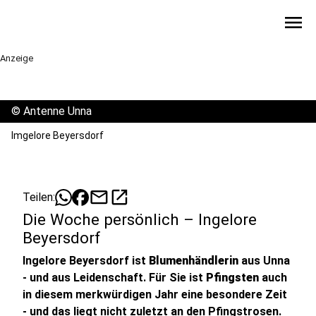
menu
Anzeige
©
Antenne Unna
Imgelore Beyersdorf
mail
open_in_new
Teilen:
Die Woche persönlich – Ingelore
Beyersdorf
Ingelore Beyersdorf ist
Blumenhändlerin
aus Unna
- und aus Leidenschaft. Für Sie ist
Pfingsten
auch
in diesem merkwürdigen Jahr eine besondere Zeit
- und das liegt nicht zuletzt an den Pfingstrosen.