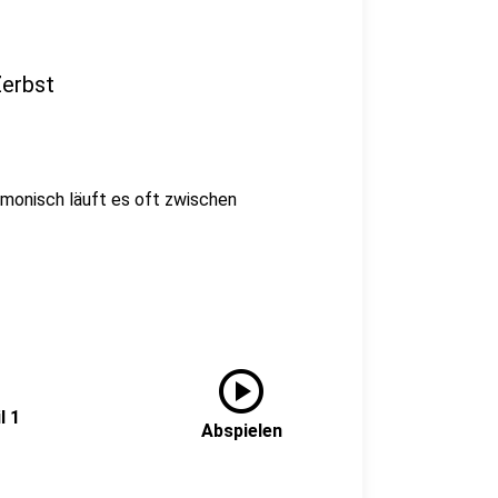
Zerbst
rmonisch läuft es oft zwischen
play_circle
l 1
Abspielen