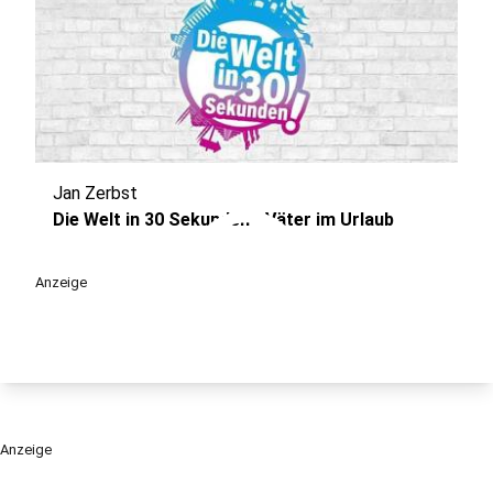
Jan Zerbst
play_circle
Die Welt in 30 Sekunden - Väter im Urlaub
Anzeige
Anzeige