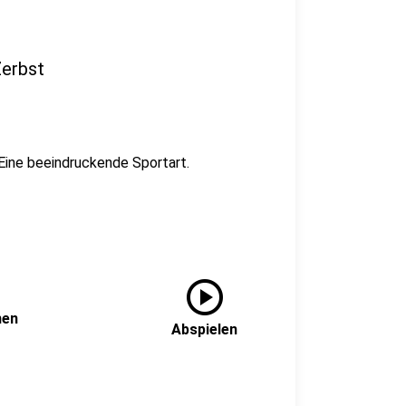
Zerbst
Eine beeindruckende Sportart.
play_circle
nen
Abspielen