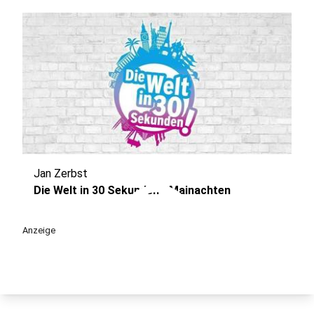
Jan Zerbst
play_circle
Die Welt in 30 Sekunden - Mainachten
Anzeige