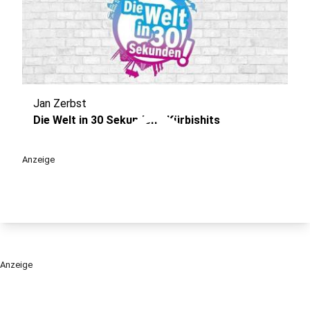
Jan Zerbst
play_circle
Die Welt in 30 Sekunden - Kürbishits
Anzeige
Anzeige