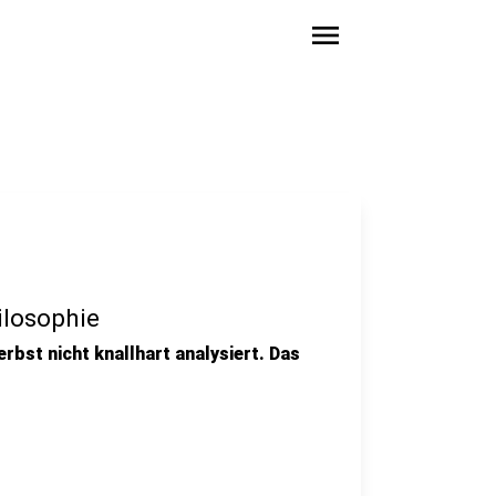
menu
ilosophie
erbst nicht knallhart analysiert. Das