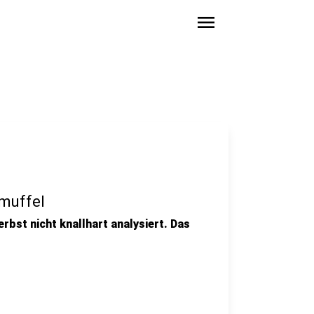
menu
smuffel
erbst nicht knallhart analysiert. Das