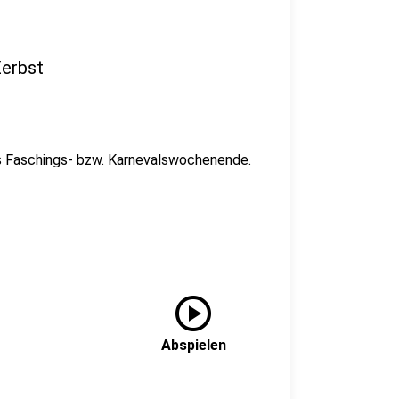
Zerbst
ns Faschings- bzw. Karnevalswochenende.
play_circle
Abspielen