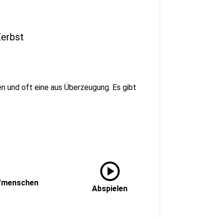
Zerbst
en und oft eine aus Überzeugung. Es gibt
play_circle
rfmenschen
Abspielen