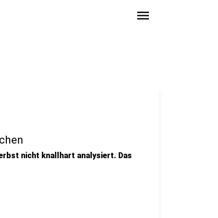
menu
schen
erbst nicht knallhart analysiert. Das