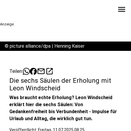
menu
Anzeige
©
picture alliance/dpa | Henning Kaiser
mail
open_in_new
Teilen:
Die sechs Säulen der Erholung mit
Leon Windscheid
Was braucht echte Erholung? Leon Windscheid
erklärt hier die sechs Säulen: Von
Gedankenfreiheit bis Verbundenheit - Impulse für
Urlaub und Alltag, die wirklich gut tun.
Veröffentlicht:
Freitag, 11.07.2025 08:25