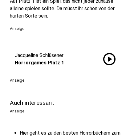
Auf Platz 1 ist ein Spiel, das nicht jeder zuhause
alleine spielen sollte. Da müsst ihr schon von der
harten Sorte sein.
Anzeige
play_circle
Jacqueline Schlüsener
Horrorgames Platz 1
Anzeige
Auch interessant
Anzeige
Hier geht es zu den besten Horrorbüchern zum