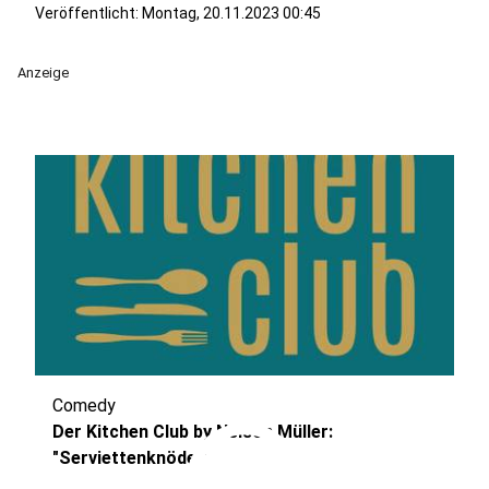
Veröffentlicht:
Montag, 20.11.2023 00:45
Anzeige
Comedy
play_circle
Der Kitchen Club by Nelson Müller:
"Serviettenknödel"