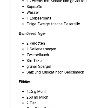
1 Zwiebel mit Schale und geviertelt
Sojasoße
Wasser
1 Lorbeerblatt
Einige Zweige frische Petersilie
Gemüseeinlage:
2 Karotten
1 Selleriestangen
Zwiebellauch
Shii Take
grüner Spargel
Salz und Muskat nach Geschmack
Flädle:
125 g Mehl
250 ml Milch
2 Eier