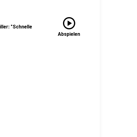
play_circle
ler: "Schnelle
Abspielen