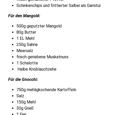
Schinkenchips und frittierter Salbei als Garnitur
Für den Mangold:
500g geputzter Mangold
80g Butter
1 EL Mehl
250g Sahne
Meersalz
frisch geriebene Muskatnuss
1 Schalotte
Halbe Knoblauchzehe
Für die Gnocchi:
750g mehligkochende Kartoffeln
Salz
150g Mehl
30g Grieß
2 Eier