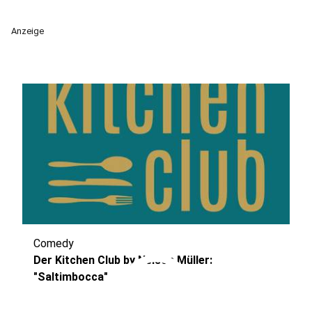
Anzeige
Comedy
play_circle
Der Kitchen Club by Nelson Müller:
"Saltimbocca"