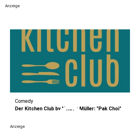
Anzeige
Comedy
play_circle
Der Kitchen Club by Nelson Müller: "Pak Choi"
Anzeige