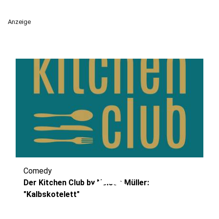
Anzeige
Comedy
play_circle
Der Kitchen Club by Nelson Müller:
"Kalbskotelett"