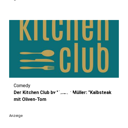
Comedy
play_circle
Der Kitchen Club by Nelson Müller: "Kalbsteak
mit Oliven-Tom
Anzeige