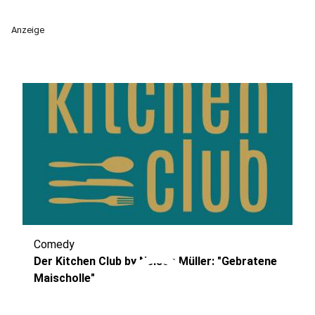
Anzeige
Comedy
play_circle
Der Kitchen Club by Nelson Müller: "Gebratene
Maischolle"