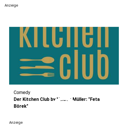
Anzeige
Comedy
play_circle
Der Kitchen Club by Nelson Müller: "Feta
Börek"
Anzeige