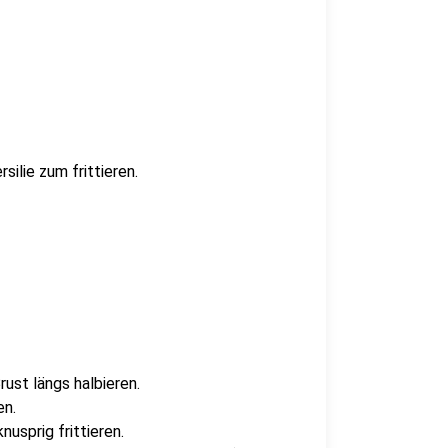
ilie zum frittieren.
ust längs halbieren.
en.
usprig frittieren.