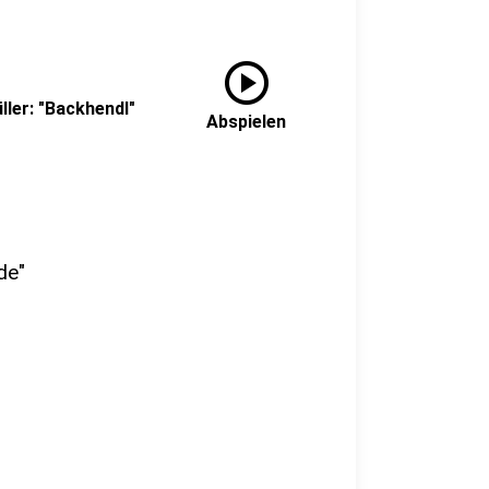
play_circle
ller: "Backhendl"
Abspielen
de"