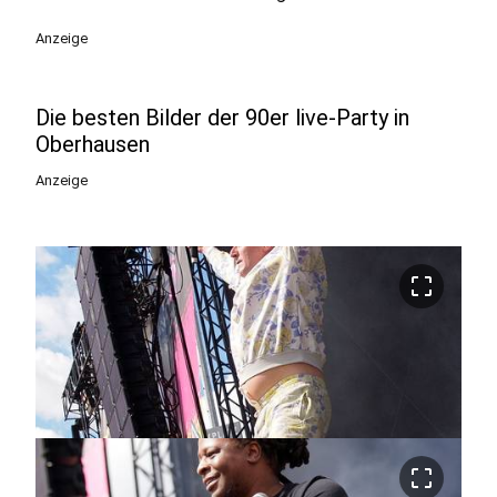
Anzeige
Die besten Bilder der 90er live-Party in
Oberhausen
Anzeige
crop_free
crop_free