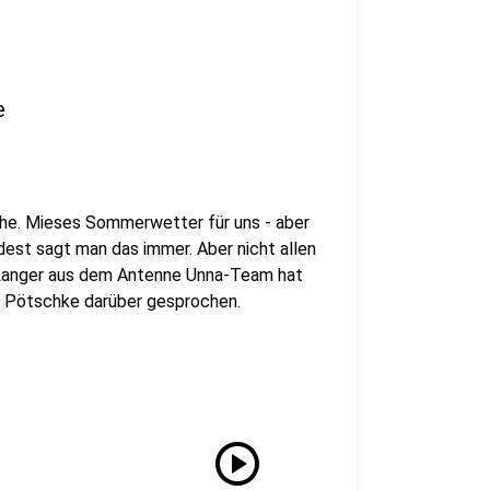
e
oche. Mieses Sommerwetter für uns - aber
ndest sagt man das immer. Aber nicht allen
 Langer aus dem Antenne Unna-Team hat
r Pötschke darüber gesprochen.
play_circle