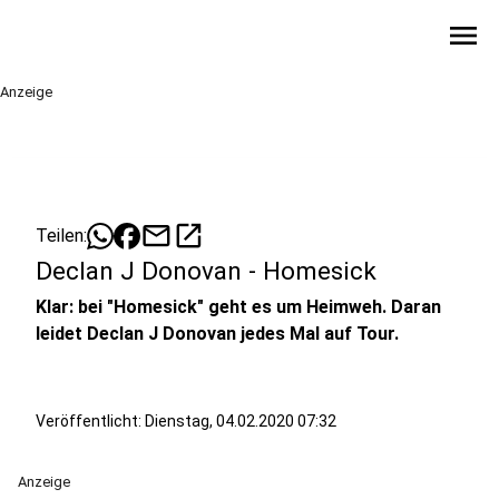
menu
Anzeige
mail
open_in_new
Teilen:
Declan J Donovan - Homesick
Klar: bei "Homesick" geht es um Heimweh. Daran
leidet Declan J Donovan jedes Mal auf Tour.
Veröffentlicht:
Dienstag, 04.02.2020 07:32
Anzeige