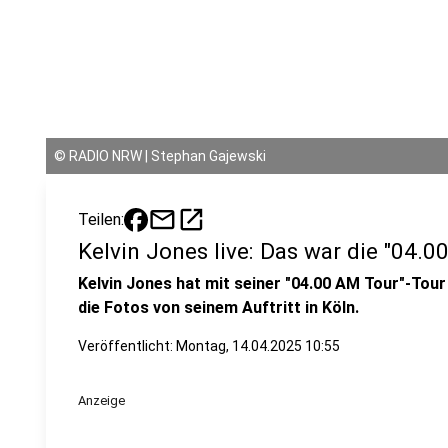
©
RADIO NRW | Stephan Gajewski
mail
open_in_new
Teilen:
Kelvin Jones live: Das war die "04.0
Kelvin Jones hat mit seiner "04.00 AM Tour"-Tour
die Fotos von seinem Auftritt in Köln.
Veröffentlicht:
Montag, 14.04.2025 10:55
Anzeige