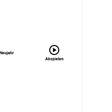
play_circle
 Neujahr
Abspielen