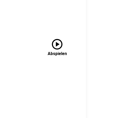
play_circle
Abspielen