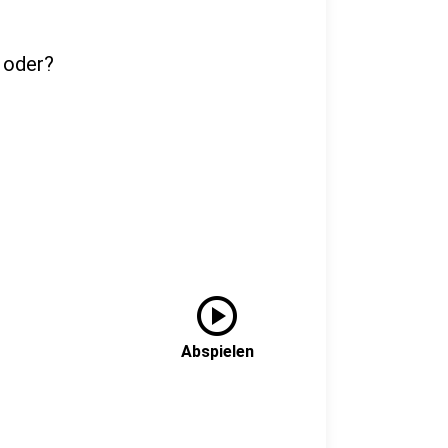
 oder?
play_circle
Abspielen