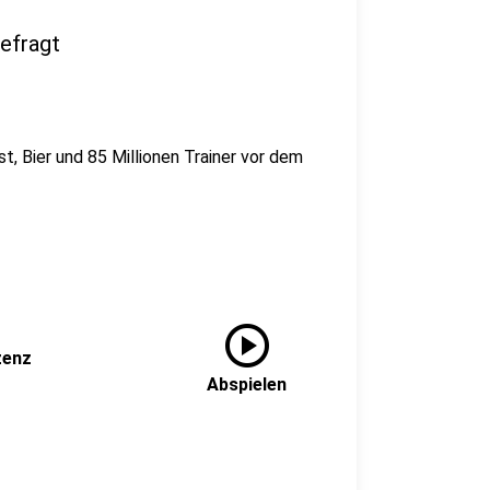
gefragt
, Bier und 85 Millionen Trainer vor dem
play_circle
zenz
Abspielen