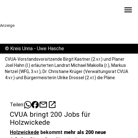
menu
Anzeige
©
Kreis Unna - Uwe Hasche
CVUA-Vorstandsvorsitzende Birgit Kastner (2.v.r.) und Planer
Joel Hahn (l.) erläuterten Landrat Michael Makiolla (r.), Markus
Netzel (WFG, 3.v.r.), Dr. Christiane Krüger (Verwaltungsrat CVUA
4.v.r.) und Bürgermeisterin Ulrike Drossel (2.v.l.) die Pläne.
mail
open_in_new
Teilen:
CVUA bringt 200 Jobs für
Holzwickede
Holzwickede
bekommt
mehr als 200 neue