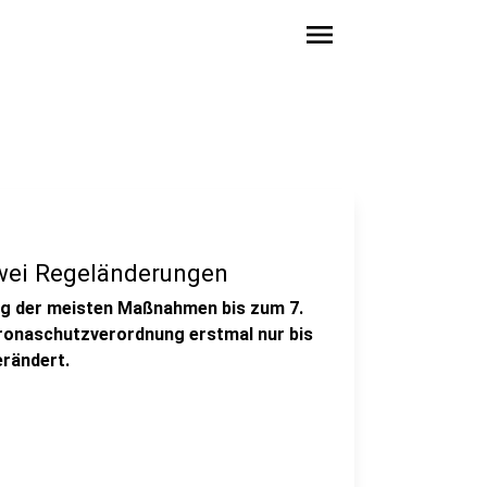
menu
wei Regeländerungen
ng der meisten Maßnahmen bis zum 7.
ronaschutzverordnung erstmal nur bis
erändert.