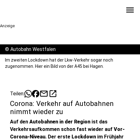
menu
Anzeige
©
Autobahn Westfalen
Im zweiten Lockdown hat der Lkw-Verkehr sogar noch
zugenommen. Hier ein Bild von der A45 bei Hagen.
mail
open_in_new
Teilen:
Corona: Verkehr auf Autobahnen
nimmt wieder zu
Auf den
Autobahnen in der Region
ist das
Verkehrsaufkommen schon fast wieder auf
Vor-
Corona-Niveau
. Der erste
Lockdown
im Frühjahr