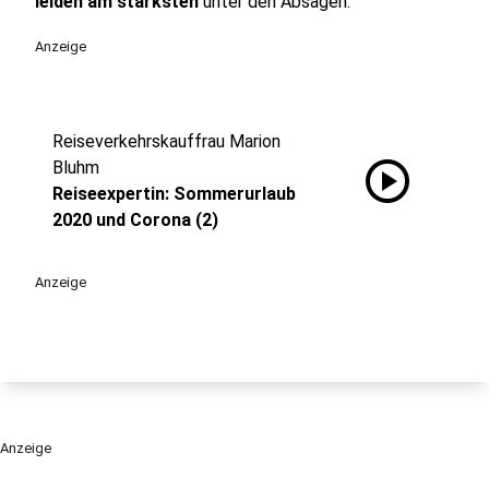
leiden am stärksten
unter den Absagen.
Anzeige
Reiseverkehrskauffrau Marion
play_circle
Bluhm
Reiseexpertin: Sommerurlaub
2020 und Corona (2)
Anzeige
Anzeige