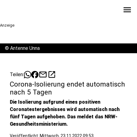
menu
Anzeige
©
Antenne Unna
mail
open_in_new
Teilen:
Corona-Isolierung endet automatisch
nach 5 Tagen
Die Isolierung aufgrund eines positiven
Coronatestergebnisses wird automatisch nach
fünf Tagen aufgehoben. Das meldet das NRW-
Gesundheitsministerium.
Veröffentlicht:
Mittwoch, 23.11.2022 09:53