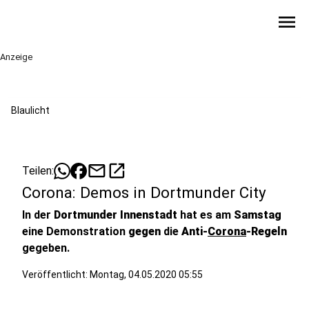
menu
Anzeige
Blaulicht
mail
open_in_new
Teilen:
Corona: Demos in Dortmunder City
In der
Dortmunder Innenstadt
hat es am
Samstag
eine Demonstration
gegen
die
Anti-
Corona
-Regeln
gegeben.
Veröffentlicht:
Montag, 04.05.2020 05:55