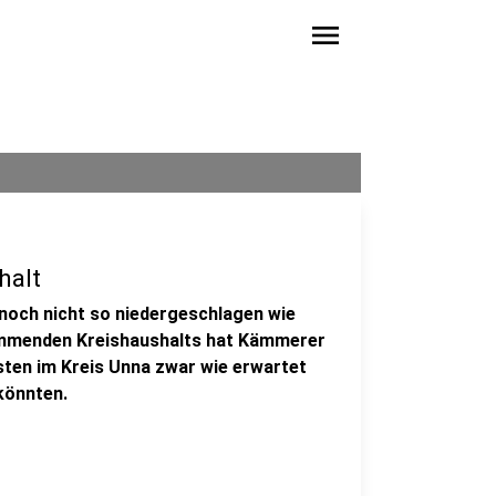
menu
halt
 noch nicht so niedergeschlagen wie
kommenden Kreishaushalts hat Kämmerer
sten im Kreis Unna zwar wie erwartet
könnten.