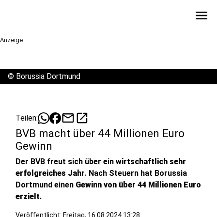
menu
Anzeige
©
Borussia Dortmund
mail
open_in_new
Teilen:
BVB macht über 44 Millionen Euro
Gewinn
Der BVB freut sich über ein
wirtschaftlich sehr
erfolgreiches Jahr
. Nach Steuern hat Borussia
Dortmund einen
Gewinn von über 44 Millionen Euro
erzielt
.
Veröffentlicht:
Freitag, 16.08.2024 13:28