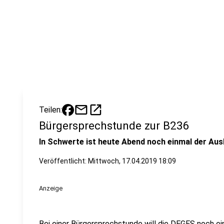
mail
open_in_new
Teilen:
Bürgersprechstunde zur B236
In Schwerte ist heute Abend noch einmal der Au
Veröffentlicht:
Mittwoch, 17.04.2019 18:09
Anzeige
Bei einer Bürgersprechstunde will die DEGES noch ei