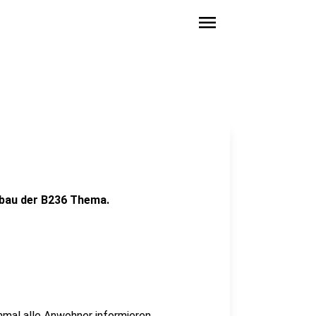
menu
sbau der B236 Thema.
nmal alle Anwohner informieren.