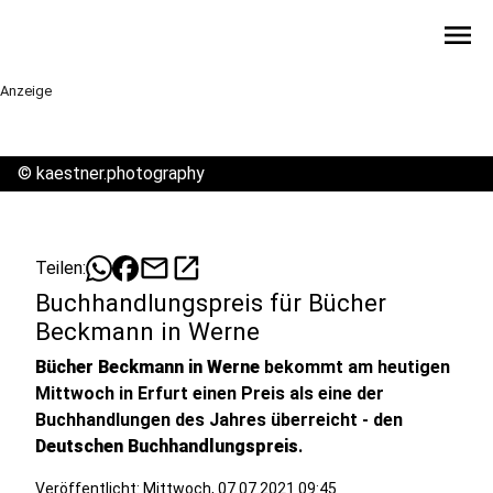
menu
Anzeige
©
kaestner.photography
mail
open_in_new
Teilen:
Buchhandlungspreis für Bücher
Beckmann in Werne
Bücher Beckmann in Werne
bekommt am heutigen
Mittwoch in Erfurt einen Preis als eine der
Buchhandlungen des Jahres überreicht - den
Deutschen Buchhandlungspreis
.
Veröffentlicht:
Mittwoch, 07.07.2021 09:45